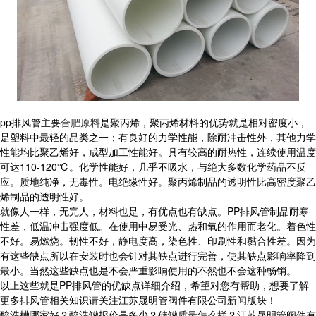
pp排风管主要
合肥原料
是聚丙烯，聚丙烯材料的优势就是相对密度小，
是塑料中最轻的品类之一；有良好的力学性能，除耐冲击性外，其他力学
性能均比聚乙烯好，成型加工性能好。具有较高的耐热性，连续使用温度
可达110-120℃。化学性能好，几乎不吸水，与绝大多数化学药品不反
应。质地纯净，无毒性。电绝缘性好。聚丙烯制品的透明性比高密度聚乙
烯制品的透明性好。
就像人一样，无完人，材料也是，有优点也有缺点。PP排风管制品耐寒
性差，低温冲击强度低。在使用中易受光、热和氧的作用而老化。着色性
不好。易燃烧。韧性不好，静电度高，染色性、印刷性和黏合性差。因为
有这些缺点所以在安装时也会针对其缺点进行完善，使其缺点影响率降到
最小。当然这些缺点也是不会严重影响使用的不然也不会这种畅销。
以上这些就是PP排风管的优缺点详细介绍，希望对您有帮助，想要了解
更多排风管相关知识请关注江苏晟明管阀件有限公司新闻版块！
酸洗槽哪家好？酸洗罐报价是多少？储罐质量怎么样？江苏晟明管阀件有