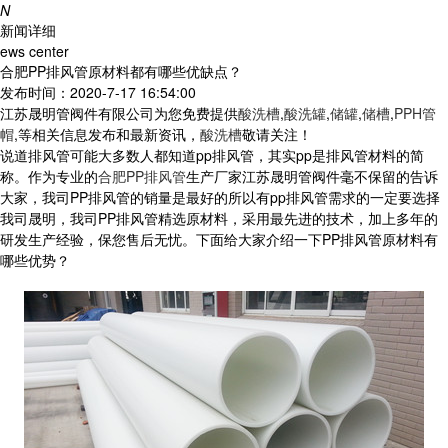
N
新闻详细
ews center
合肥PP排风管原材料都有哪些优缺点？
发布时间：2020-7-17 16:54:00
江苏晟明管阀件有限公司为您免费提供
酸洗槽
,
酸洗罐
,
储罐
,
储槽
,
PPH管
帽
,等相关信息发布和最新资讯，
酸洗槽
敬请关注！
说道排风管可能大多数人都知道pp排风管，其实pp是排风管材料的简
称。作为专业的
合肥PP排风管
生产厂家江苏晟明管阀件毫不保留的告诉
大家，我司PP排风管的销量是最好的所以有pp排风管需求的一定要选择
我司晟明，我司PP排风管精选原材料，采用最先进的技术，加上多年的
研发生产经验，保您售后无忧。下面给大家介绍一下PP排风管原材料有
哪些优势？