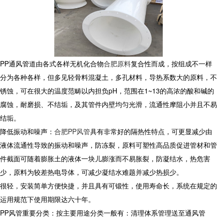
PP通风管道由各式各样无机化合物
合肥原料
复合性而成，按组成不一样
分为各种各样，但多见轻骨料混凝土，多孔材料，导热系数大的原料，不
锈蚀，可在很大的温度范畴以内担负pH，范围在1~13的高浓的酸和碱的
腐蚀，耐磨损、不结垢，及其管件内壁均匀光滑，流通性摩阻小并且不易
结垢。
降低振动和噪声：
合肥PP风管
具有非常好的隔热性特点，可更显减少由
液体流通性导致的振动和噪声，防冻裂，原料可塑性高品质促进管材和管
件截面可随着膨胀土的液体一块儿膨涨而不易胀裂，防凝结水，热危害
少，原料为较差热电导体，可减少凝结水难题并减少热损少。
很轻，安装简单方便快捷，并且具有可锻性，使用寿命长，系统在规定的
运用规范下使用期限达六十年。
PP风管重要分类：按主要用途分类一般有：清理体系管理送至通风管