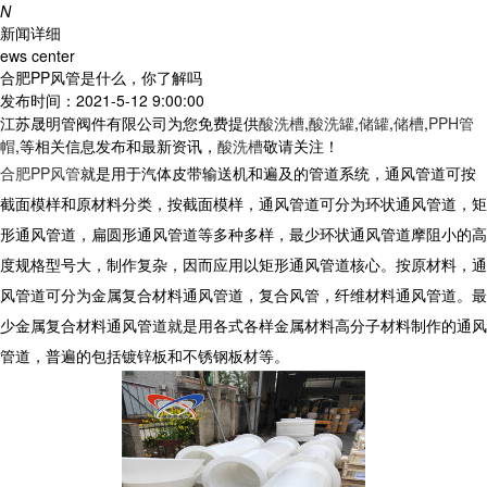
N
新闻详细
ews center
合肥PP风管是什么，你了解吗
发布时间：2021-5-12 9:00:00
江苏晟明管阀件有限公司为您免费提供
酸洗槽
,
酸洗罐
,
储罐
,
储槽
,
PPH管
帽
,等相关信息发布和最新资讯，
酸洗槽
敬请关注！
合肥PP风管
就是用于汽体皮带输送机和遍及的管道系统，通风管道可按
截面模样和原材料分类，按截面模样，通风管道可分为环状通风管道，矩
形通风管道，扁圆形通风管道等多种多样，最少环状通风管道摩阻小的高
度规格型号大，制作复杂，因而应用以矩形通风管道核心。按原材料，通
风管道可分为金属复合材料通风管道，复合风管，纤维材料通风管道。最
少金属复合材料通风管道就是用各式各样金属材料高分子材料制作的通风
管道，普遍的包括镀锌板和不锈钢板材等。