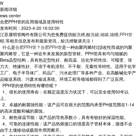
N
新闻详细
ews center
合肥PPH管的应用领域及使用特性
发布时间：2023-4-20 16:02:00
江苏晟明管阀件有限公司为您免费提供
酸洗槽
,
酸洗罐
,
储罐
,
储槽
,
PPH管
帽
,等相关信息发布和最新资讯，
酸洗槽
敬请关注！
什么是
合肥PPH管
？
合肥PPH管
是一种由聚丙烯经过β改性而成的均聚
聚丙烯管，它是一种近年来发展的新型管材。PPH管具有均匀细腻的
Beta晶型结构，具有热定型性好、耐高温、抗化学药性佳、可蠕变、张
力大、绝缘性好、不溶于有机溶剂、不干裂、无毒性等特性。适用于化学
工厂、电子半导体厂、药品厂、污水处理厂等多种产业。在高酸碱化学产
品输送系统、污废水输送系统、环境工程等领域都得到了广泛应用。
PPH管的使用特性有哪些呢？
1、很长的使用寿命：在额定温度压力状况下，可以安全使用50年以
上。
2、卓越的耐腐蚀性能：该产品可在很大的范围内承受PH值范围在1-14
的高浓度酸和碱的腐蚀。
3、耐热保温节能：该产品的导热系数小，具有有较好的保温性能。
4、可靠的连接性能：该产品热熔接口的强度高于管材本体，接缝不会
由于土壤移动或载荷作用而断开。